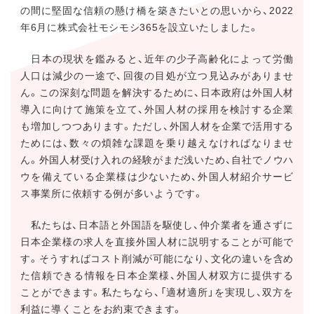
の間に堅固な信頼の懸け橋を築きたいとの思いから、2022
年6月に株式会社モシモシ365を設立いたしました。
日本の現状を鑑みると、近年の少子高齢化によって労働
人口は減少の一途で、回復の目処が立つ見込みがありませ
ん。この深刻な問題を解決するために、日本政府は外国人材
導入に向けて施策を立て、外国人材の採用を検討する企業
も増加しつつあります。ただし、外国人材を企業で活用する
ためには、数々の煩雑な課題を乗り越えなければなりませ
ん。外国人材受け入れの経験がまだ浅いため、自社でノウハ
ウを備えている企業様は少ないため、外国人材紹介サービ
ス事業所に依頼する例が多いようです。
私たちは、日本語と外国語を駆使し、仲介業者を通さずに
日本企業様の求人を直接外国人材に説明することが可能で
す。そうすればコスト削減が可能になり、文化の違いを含め
た信頼できる情報を日本企業様、外国人材双方に提供する
ことができます。私たちなら、「適材適所」を実現し、双方を
利益に導くことをお約束できます。