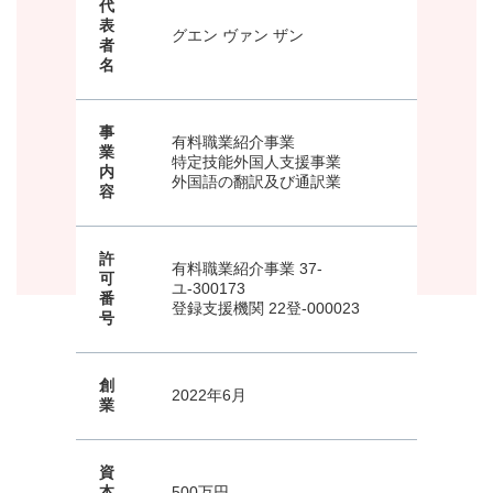
代
表
グエン ヴァン ザン
者
名
事
有料職業紹介事業
業
特定技能外国人支援事業
内
外国語の翻訳及び通訳業
容
許
有料職業紹介事業 37-
可
ユ-300173
番
登録支援機関 22登-000023
号
創
2022年6月
業
資
本
500万円